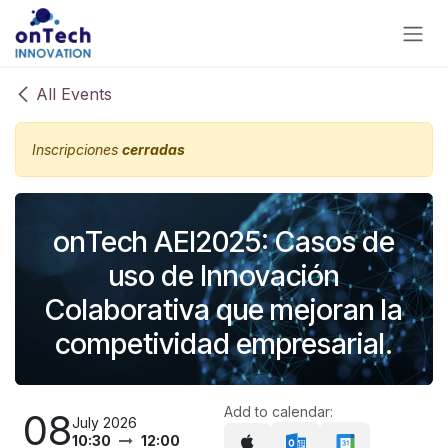
Skip to Content
All Events
Inscripciones
cerradas
onTech AEI2025: Casos de
uso de Innovación
Colaborativa que mejoran la
competividad empresarial.
Add to calendar:
08
July 2026
10:30
12:00