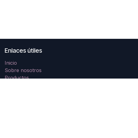
Enlaces útiles
Inicio
Sobre nosotros
Productos
Servicios
Legal
Contáctenos
Contáctenos
Contáctenos